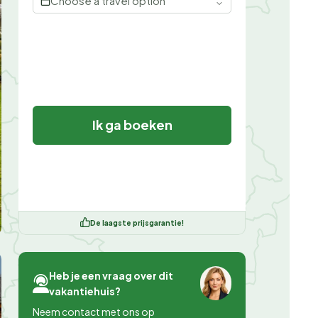
Choose a travel option
Ik ga boeken
De laagste prijsgarantie!
Heb je een vraag over dit
vakantiehuis?
Neem contact met ons op