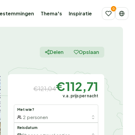
estemmingen
Thema's
Inspiratie
Delen
Opslaan
€112,71
€121,04
v.a. prijs per nacht
Met wie?
2
personen
Reisdatum