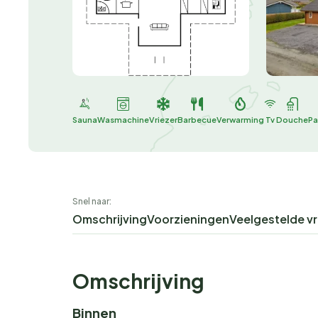
Sauna
Wasmachine
Vriezer
Barbecue
Verwarming
Tv
Douche
Pa
Snel naar:
Omschrijving
Voorzieningen
Veelgestelde v
Omschrijving
Binnen