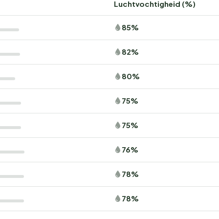
Luchtvochtigheid (%)
85%
82%
80%
75%
75%
76%
78%
78%