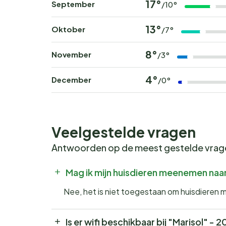
17°
September
/10°
13°
Oktober
/7°
8°
November
/3°
4°
December
/0°
Veelgestelde vragen
Antwoorden op de meest gestelde vra
Mag ik mijn huisdieren meenemen naa
Nee, het is niet toegestaan om huisdieren 
Is er wifi beschikbaar bij "Marisol" -