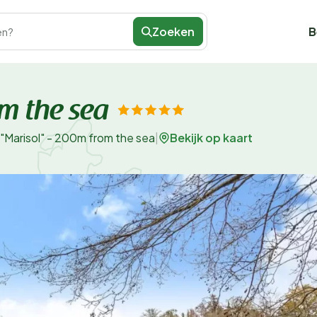
Zoeken
B
en?
m the sea
Bekijk op kaart
"Marisol" - 200m from the sea
|