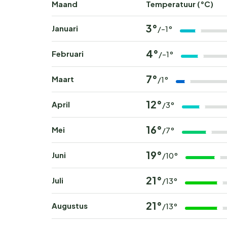
Maand
Temperatuur (°C)
3°
Januari
/-1°
4°
Februari
/-1°
7°
Maart
/1°
12°
April
/3°
16°
Mei
/7°
19°
Juni
/10°
21°
Juli
/13°
21°
Augustus
/13°