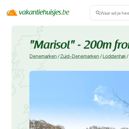
Waar wil je he
"Marisol" - 200m fro
Denemarken
/
Zuid-Denemarken
/
Loddenhøj
/