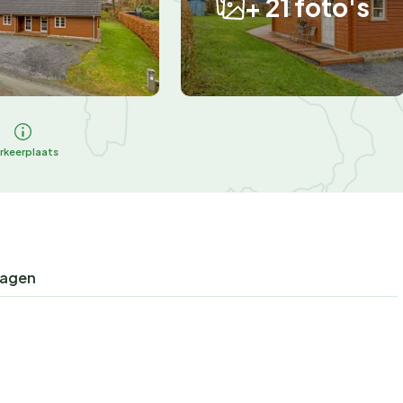
+ 21 foto's
rkeerplaats
ragen