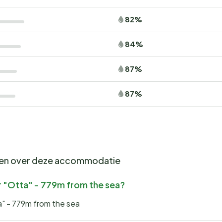
82%
84%
87%
87%
gen over deze accommodatie
r "Otta" - 779m from the sea?
a" - 779m from the sea