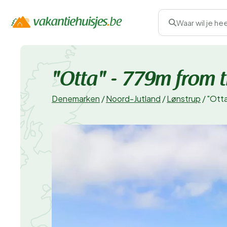
Waar wil je he
"Otta" - 779m from 
Denemarken
/
Noord-Jutland
/
Lønstrup
/
"Otta