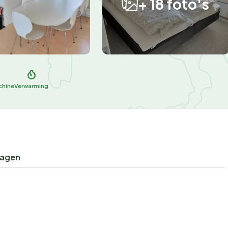
+ 18 foto's
chine
Verwarming
ragen