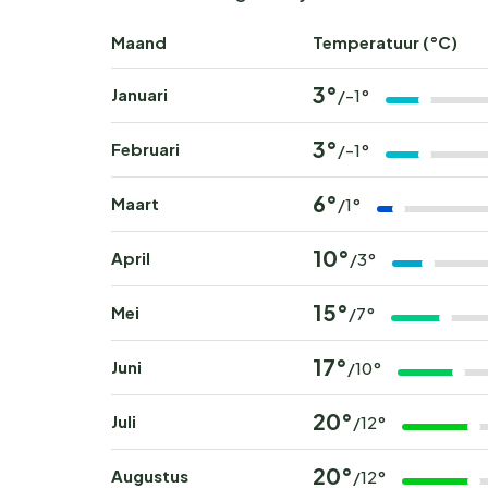
Maand
Temperatuur (°C)
3°
Januari
/-1°
3°
Februari
/-1°
6°
Maart
/1°
10°
April
/3°
15°
Mei
/7°
17°
Juni
/10°
20°
Juli
/12°
20°
Augustus
/12°