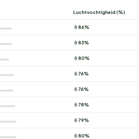
Luchtvochtigheid (%)
86%
83%
80%
76%
76%
78%
79%
80%