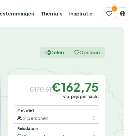
estemmingen
Thema's
Inspiratie
Delen
Opslaan
€162,75
€170,61
v.a. prijs per nacht
Met wie?
2
personen
Reisdatum