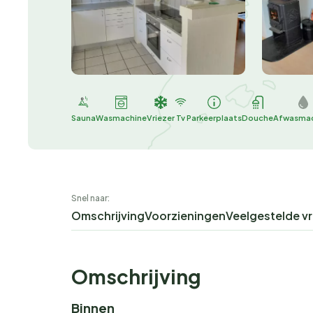
Sauna
Wasmachine
Vriezer
Tv
Parkeerplaats
Douche
Afwasma
Snel naar:
Omschrijving
Voorzieningen
Veelgestelde v
Omschrijving
Binnen