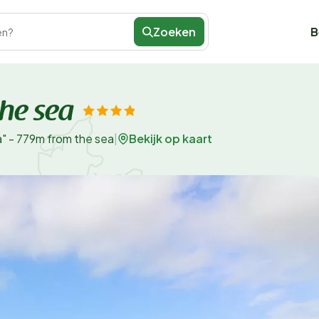
Zoeken
B
en?
the sea
Bekijk op kaart
" - 779m from the sea
|