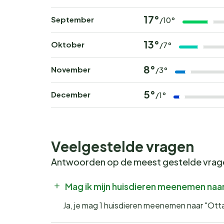
17°
September
/10°
13°
Oktober
/7°
8°
November
/3°
5°
December
/1°
Veelgestelde vragen
Antwoorden op de meest gestelde vra
Mag ik mijn huisdieren meenemen naa
Ja, je mag 1 huisdieren meenemen naar "Ott