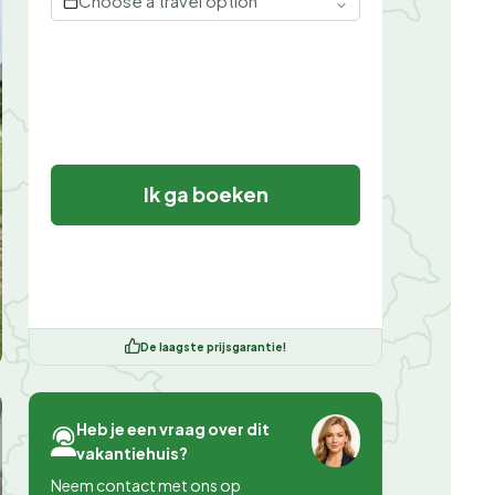
Choose a travel option
Ik ga boeken
De laagste prijsgarantie!
Heb je een vraag over dit
vakantiehuis?
Neem contact met ons op