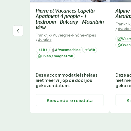
Pierre et Vacances Capella
Alpine 
Apartment 4 people - 1
Avoria
bedroom - Balcony - Mountain
Frankrijk
view
/
Avoria
Frankrijk
/
Auvergne-Rhône-Alpes
Wasm
/
Avoriaz
Oven
Lift
Afwasmachine
Wifi
Oven / magnetron
Deze accommodatie is helaas
Deze a
niet meer vrij op de door jou
niet me
gekozen datum.
gekoze
Kies andere reisdata
K