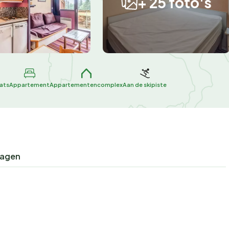
+ 25 foto's
aats
Appartement
Appartementencomplex
Aan de skipiste
ragen