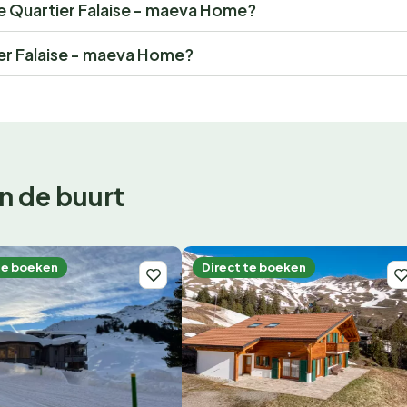
ce Quartier Falaise - maeva Home?
er Falaise - maeva Home?
n de buurt
te boeken
Direct te boeken