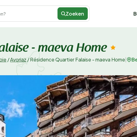
Zoeken
B
en?
Falaise - maeva Home
Be
oie
/
Avoriaz
/
Résidence Quartier Falaise - maeva Home
|