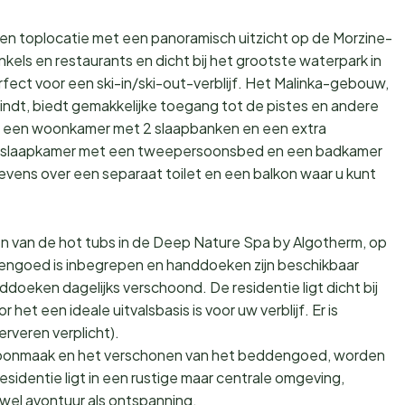
t een toplocatie met een panoramisch uitzicht op de Morzine-
nkels en restaurants en dicht bij het grootste waterpark in
fect voor een ski-in/ski-out-verblijf. Het Malinka-gebouw,
ndt, biedt gemakkelijke toegang tot de pistes en andere
r een woonkamer met 2 slaapbanken en een extra
e slaapkamer met een tweepersoonsbed en een badkamer
ens over een separaat toilet en een balkon waar u kunt
n van de hot tubs in de Deep Nature Spa by Algotherm, op
engoed is inbegrepen en handdoeken zijn beschikbaar
oeken dagelijks verschoond. De residentie ligt dicht bij
et een ideale uitvalsbasis is voor uw verblijf. Er is
rveren verplicht).
hoonmaak en het verschonen van het beddengoed, worden
identie ligt in een rustige maar centrale omgeving,
wel avontuur als ontspanning.