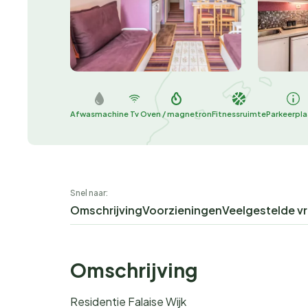
Afwasmachine
Tv
Oven / magnetron
Fitnessruimte
Parkeerpl
Snel naar:
Omschrijving
Voorzieningen
Veelgestelde v
Omschrijving
Residentie Falaise Wijk