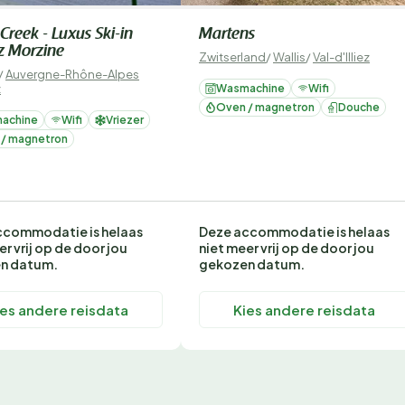
Creek - Luxus Ski-in
Martens
z Morzine
Zwitserland
/
Wallis
/
Val-d'Illiez
/
Auvergne-Rhône-Alpes
z
Wasmachine
Wifi
Oven / magnetron
Douche
achine
Wifi
Vriezer
 / magnetron
ccommodatie is helaas
Deze accommodatie is helaas
er vrij op de door jou
niet meer vrij op de door jou
n datum.
gekozen datum.
ies andere reisdata
Kies andere reisdata