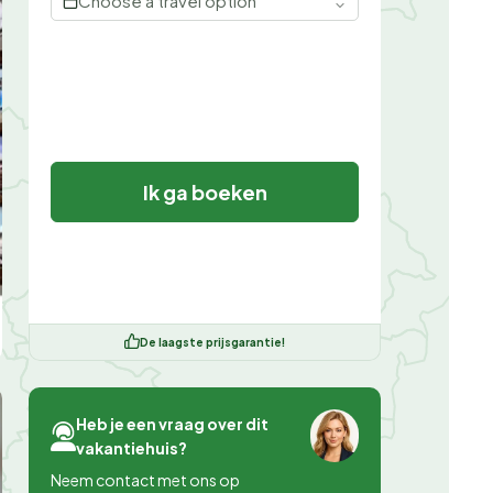
Choose a travel option
Ik ga boeken
De laagste prijsgarantie!
Heb je een vraag over dit
vakantiehuis?
Neem contact met ons op