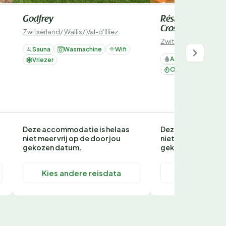
Godfrey
Résid. Les Rhodos
Crosets),
Zwitserland
/
Wallis
/
Val-d'Illiez
Zwitserland
/
Wallis
/
Sauna
Wasmachine
Wifi
Afwasmachine
Vriezer
Oven / magnetron
Deze accommodatie is helaas
Deze accommodati
niet meer vrij op de door jou
niet meer vrij op d
gekozen datum.
gekozen datum.
Kies andere reisdata
Kies andere