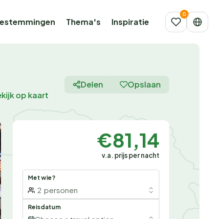
estemmingen
Thema's
Inspiratie
Delen
Opslaan
kijk op kaart
€81,14
v.a. prijs per nacht
Met wie?
2
personen
Reisdatum