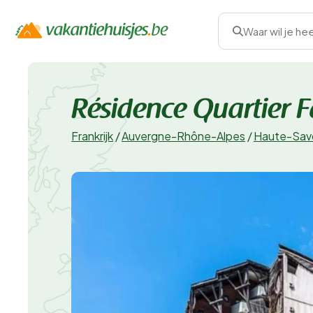
Waar wil je he
Résidence Quartier 
Frankrijk
/
Auvergne-Rhône-Alpes
/
Haute-Sav