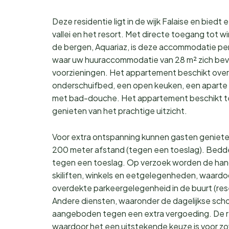
Deze residentie ligt in de wijk Falaise en bied
vallei en het resort. Met directe toegang tot wi
de bergen, Aquariaz, is deze accommodatie per
waar uw huuraccommodatie van 28 m² zich bevi
voorzieningen. Het appartement beschikt ove
onderschuifbed, een open keuken, een apart
met bad-douche. Het appartement beschikt tev
genieten van het prachtige uitzicht.
Voor extra ontspanning kunnen gasten geniete
200 meter afstand (tegen een toeslag). Bedd
tegen een toeslag. Op verzoek worden de handd
skiliften, winkels en eetgelegenheden, waardoor h
overdekte parkeergelegenheid in de buurt (rese
Andere diensten, waaronder de dagelijkse sc
aangeboden tegen een extra vergoeding. De res
waardoor het een uitstekende keuze is voor zo