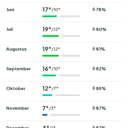
17°
Juni
78%
/10°
19°
Juli
80%
/12°
19°
Augustus
81%
/12°
16°
September
82%
/10°
12°
Oktober
85%
/7°
7°
November
87%
/3°
4°
December
87%
/1°