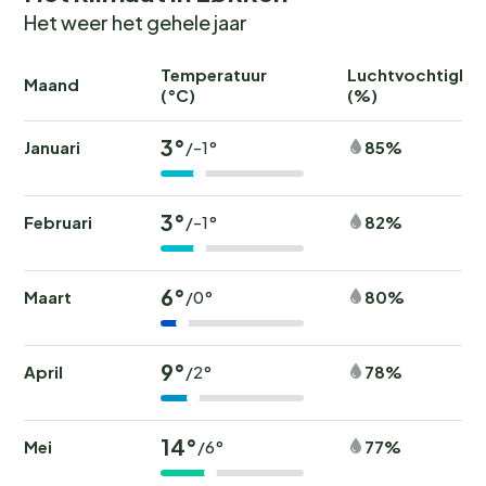
Het weer het gehele jaar
Temperatuur
Luchtvochtighei
Maand
(°C)
(%)
3°
Januari
85%
/-1°
3°
Februari
82%
/-1°
6°
Maart
80%
/0°
9°
April
78%
/2°
14°
Mei
77%
/6°