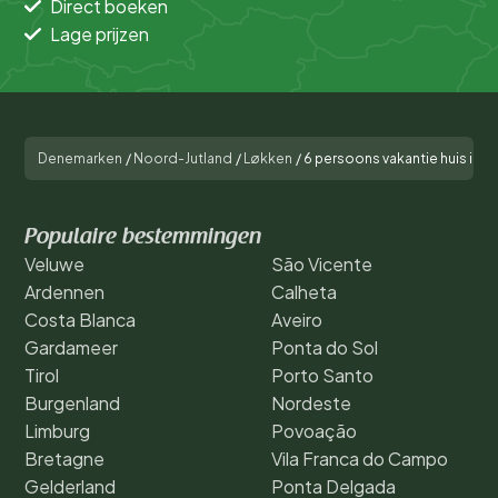
Direct boeken
Lage prijzen
Denemarken
/
Noord-Jutland
/
Løkken
/
6 persoons vakantie huis in 
Populaire bestemmingen
Veluwe
São Vicente
Ardennen
Calheta
Costa Blanca
Aveiro
Gardameer
Ponta do Sol
Tirol
Porto Santo
Burgenland
Nordeste
Limburg
Povoação
Bretagne
Vila Franca do Campo
Gelderland
Ponta Delgada