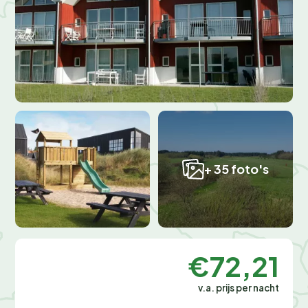
+ 35 foto's
€72,21
v.a. prijs per nacht