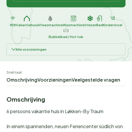
Wifi
Vakantiehuis
Afwasmachine
Wasmachine
Vriezer
Bad
Kinderstoel
Bubbelbad / Hot tub
Alle voorzieningen
Snel naar:
Omschrijving
Voorzieningen
Veelgestelde vragen
Omschrijving
6 persoons vakantie huis in Løkken-By Traum
In einem spannenden, neuen Feriencenter südlich von