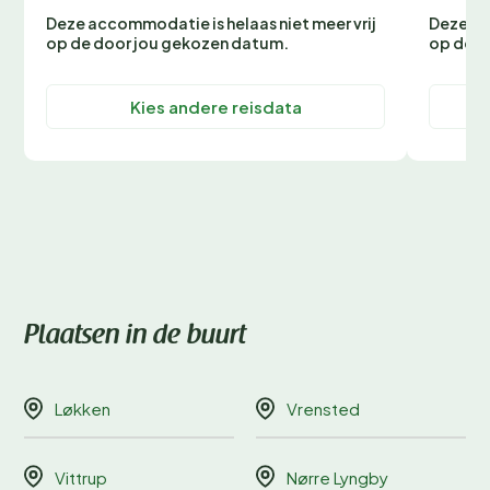
Deze accommodatie is helaas niet meer vrij
Deze ac
op de door jou gekozen datum.
op de d
Kies andere reisdata
Plaatsen in de buurt
Løkken
Vrensted
Vittrup
Nørre Lyngby