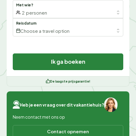
Met wie?
2
personen
Reisdatum
Choose a travel option
Ik ga boeken
De laagste prijsgarantie!
Heb je een vraag over dit vakantiehuis?
Neem contact met ons op
Contact opnemen