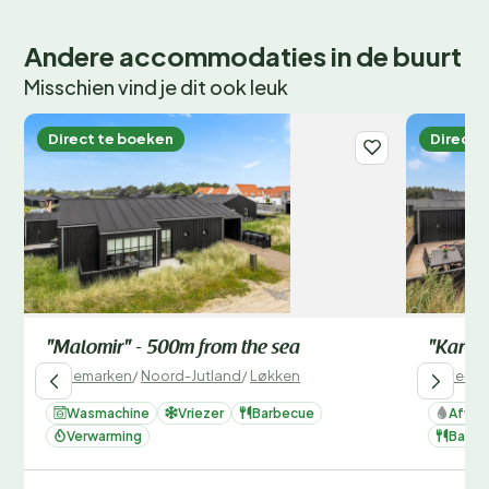
Andere accommodaties in de buurt
Misschien vind je dit ook leuk
Direct te boeken
Direct 
"Malomir" - 500m from the sea
"Karoli
Denemarken
/
Noord-Jutland
/
Løkken
Denemar
Wasmachine
Vriezer
Barbecue
Afwas
Verwarming
Barbe