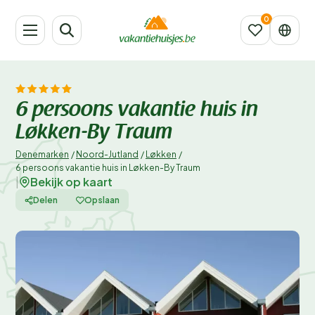
6 persoons vakantie huis in
Løkken-By Traum
Denemarken
/
Noord-Jutland
/
Løkken
/
6 persoons vakantie huis in Løkken-By Traum
Bekijk op kaart
|
Delen
Opslaan