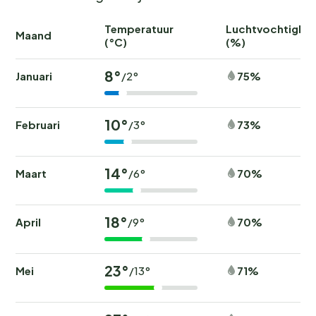
Temperatuur
Luchtvochtighei
Maand
(°C)
(%)
8°
Januari
75%
/2°
10°
Februari
73%
/3°
14°
Maart
70%
/6°
18°
April
70%
/9°
23°
Mei
71%
/13°