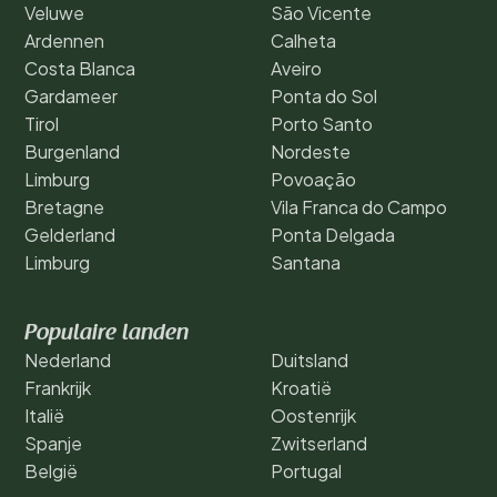
Veluwe
São Vicente
Ardennen
Calheta
Costa Blanca
Aveiro
Gardameer
Ponta do Sol
Tirol
Porto Santo
Burgenland
Nordeste
Limburg
Povoação
Bretagne
Vila Franca do Campo
Gelderland
Ponta Delgada
Limburg
Santana
Populaire landen
Nederland
Duitsland
Frankrijk
Kroatië
Italië
Oostenrijk
Spanje
Zwitserland
België
Portugal