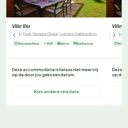
Ville Rio
Ville Ri
Italië
/
Friuli-Venezia Giulia
/
Lignano Sabbiadoro
Italië
/
Fri
Wasmachine
Wifi
Airco
Barbecue
Wasm
Deze accommodatie is helaas niet meer vrij
Deze ac
op de door jou gekozen datum.
op de d
Kies andere reisdata