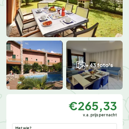
+ 43 foto's
€265,33
v.a. prijs per nacht
Met wie?