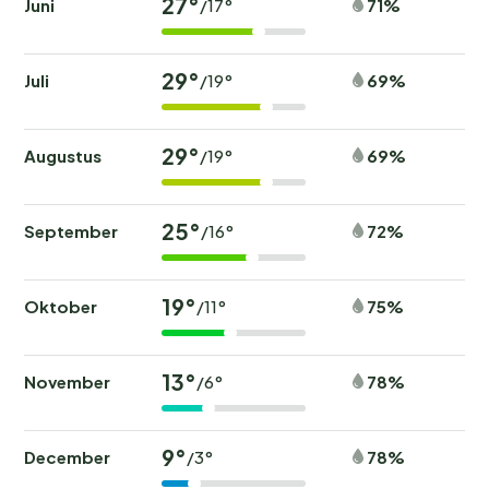
27°
Juni
71%
/17°
29°
Juli
69%
/19°
29°
Augustus
69%
/19°
25°
September
72%
/16°
19°
Oktober
75%
/11°
13°
November
78%
/6°
9°
December
78%
/3°