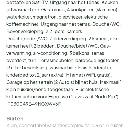
eettafel en Sat-TV. Uitgang naar het terras. Keuken
(afwasmachine, Gasfornuis, 4 kookpitten (vlammen),
waterkoker, magnetron, diepvriezer, elektrische
koffiemachine). Uitgang naar het terras. Douche/WC.
Bovenverdieping: 2 2-pers. kamers.
Douche/bidet/WC. Zolderverdieping: 2 kamers, elke
kamer heeft 2 bedden. Douche/bidet/WC. Gas-
verwarming, air-conditioning. 3 balkons, terras
overdekt, tuin. Terrasmeubelen, barbecue, ligstoelen
(3). Ter beschikking: wasmachine, kluis, kinderstoel,
kinderbed tot 2 jaar (extra). Internet (WiFi, gratis).
Garage op het terrein (2 Auto's) bij het huis. Maximaal 1
klein huisdier/hond toegestaan. Plus elektrische
koffiemachine voor Espresso ("Lavazza A Modo Mio").
IT030049B49NGXWV6F
Buiten
Klein, comfortabel vakantiecomplex "Ville Rio". 6 huizen