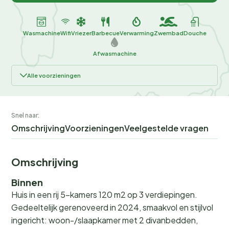
Wasmachine
Wifi
Vriezer
Barbecue
Verwarming
Zwembad
Douche
Afwasmachine
Alle voorzieningen
Snel naar:
Omschrijving
Voorzieningen
Veelgestelde vragen
Omschrijving
Binnen
Huis in een rij 5-kamers 120 m2 op 3 verdiepingen.
Gedeeltelijk gerenoveerd in 2024, smaakvol en stijlvol
ingericht: woon-/slaapkamer met 2 divanbedden,