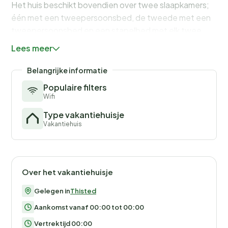
Het huis beschikt bovendien over twee slaapkamers;
één met een tweepersoonsbed, de tweede met een
tweepersoonsbed en een stapelbed met elk twee
slaapplaatsen.
Lees meer
U woont hier op slechts een korte autorit van het
Belangrijke informatie
vogelrijke fjordlandschap.
Populaire filters
Geen verhuur aan jeugdgroepen gewenst!
Wifi
Type vakantiehuisje
Vakantiehuis
Over het vakantiehuisje
Gelegen in
Thisted
Aankomst vanaf 00:00 tot 00:00
Vertrektijd 00:00