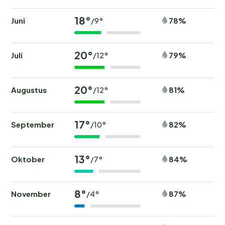
18°
Juni
78%
/9°
20°
Juli
79%
/12°
20°
Augustus
81%
/12°
17°
September
82%
/10°
13°
Oktober
84%
/7°
8°
November
87%
/4°