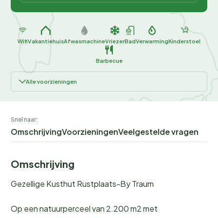
Wifi
Vakantiehuis
Afwasmachine
Vriezer
Bad
Verwarming
Kinderstoel
Barbecue
Alle voorzieningen
Snel naar:
Omschrijving
Voorzieningen
Veelgestelde vragen
Omschrijving
Gezellige Kusthut Rustplaats-By Traum
Op een natuurperceel van 2.200 m2 met