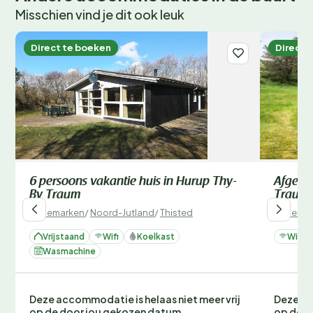
Misschien vind je dit ook leuk
Direct te boeken
Direct 
6 persoons vakantie huis in Hurup Thy-
Afgeleg
By Traum
Traum 
Denemarken
/
Noord-Jutland
/
Thisted
Denemar
Vrijstaand
Wifi
Koelkast
Wifi
Wasmachine
Deze accommodatie is helaas niet meer vrij
Deze ac
op de door jou gekozen datum.
op de d