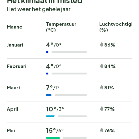
Het weer het gehele jaar
Temperatuur
Luchtvochtighei
Maand
(°C)
(%)
4°
Januari
86%
/0°
4°
Februari
84%
/0°
7°
Maart
81%
/1°
10°
April
77%
/3°
15°
Mei
76%
/6°