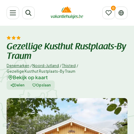
Gezellige Kusthut Rustplaats-By
Traum
Denemarken
/
Noord-Jutland
/
Thisted
/
Gezellige Kusthut Rustplaats-By Traum
Bekijk op kaart
|
Delen
Opslaan