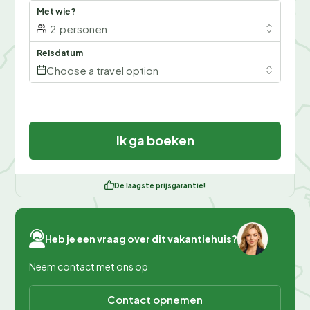
Met wie?
2
personen
Reisdatum
Choose a travel option
Ik ga boeken
De laagste prijsgarantie!
Heb je een vraag over dit vakantiehuis?
Neem contact met ons op
Contact opnemen