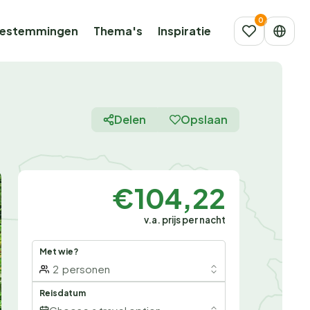
estemmingen
Thema's
Inspiratie
Delen
Opslaan
€104,22
v.a. prijs per nacht
Met wie?
2
personen
Reisdatum