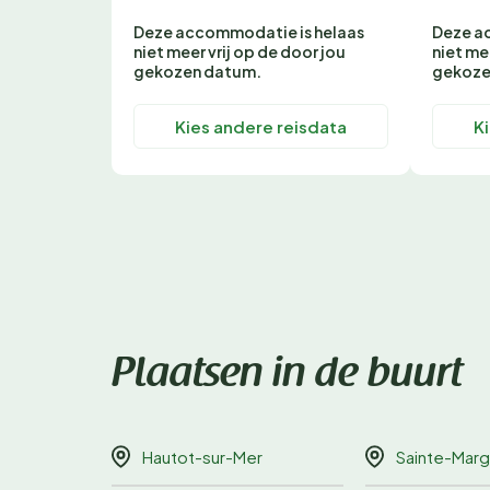
Deze accommodatie is helaas
Deze a
niet meer vrij op de door jou
niet me
gekozen datum.
gekoze
Kies andere reisdata
K
Plaatsen in de buurt
Hautot-sur-Mer
Sainte-Margue