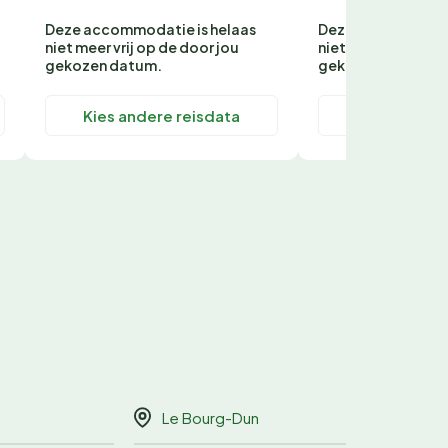
Deze accommodatie is helaas
Deze accommodati
niet meer vrij op de door jou
niet meer vrij op d
gekozen datum.
gekozen datum.
Kies andere reisdata
Kies andere
Le Bourg-Dun