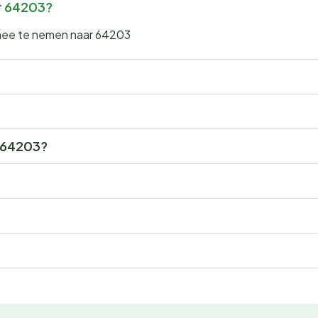
ar 64203?
 mee te nemen naar 64203
r 64203?