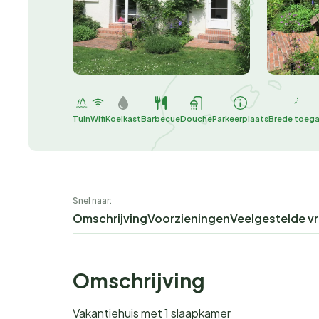
Tuin
Wifi
Koelkast
Barbecue
Douche
Parkeerplaats
Brede toeg
Snel naar:
Omschrijving
Voorzieningen
Veelgestelde v
Omschrijving
Vakantiehuis met 1 slaapkamer