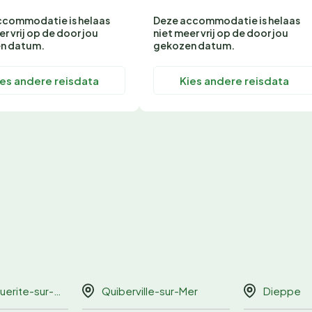
ccommodatie is helaas
Deze accommodatie is helaas
er vrij op de door jou
niet meer vrij op de door jou
n datum.
gekozen datum.
ies andere reisdata
Kies andere reisdata
rite-sur-Mer
Quiberville-sur-Mer
Dieppe