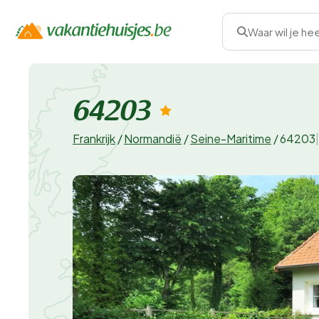
Waar wil je he
64203
Frankrijk
/
Normandië
/
Seine-Maritime
/
64203
|