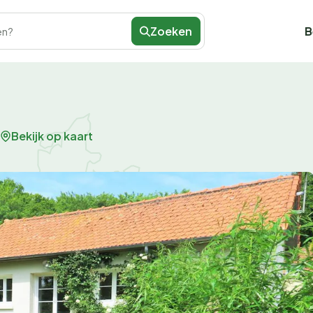
Zoeken
B
en?
Bekijk op kaart