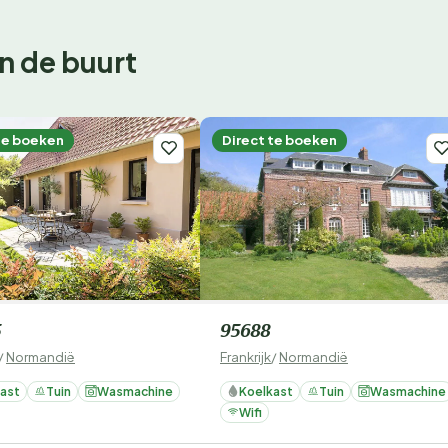
n de buurt
te boeken
Direct te boeken
5
95688
/
Normandië
Frankrijk
/
Normandië
ast
Tuin
Wasmachine
Koelkast
Tuin
Wasmachine
Wifi