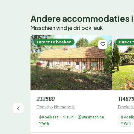
Andere accommodaties i
Misschien vind je dit ook leuk
Direct te boeken
Direct 
232580
11487
Frankrijk
/
Normandië
Frankrijk
Koelkast
Tuin
Wasmachine
Koelk
Wifi
Wifi