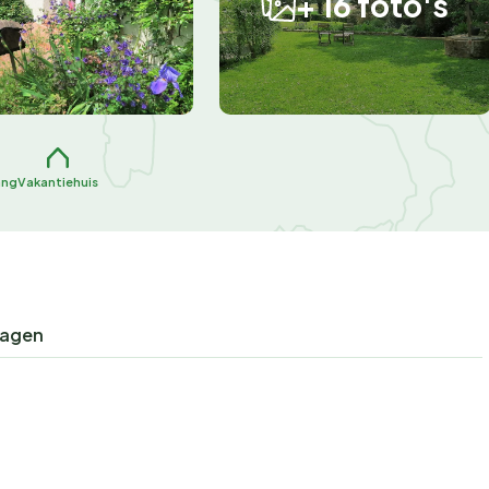
+ 16 foto's
ang
Vakantiehuis
ragen