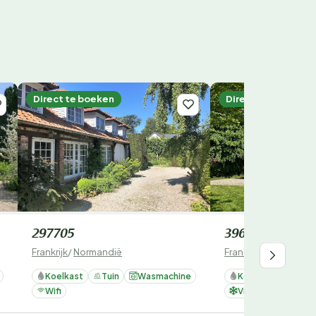
Direct te boeken
Direct te boeken
297705
396570
Frankrijk
/
Normandië
Frankrijk
/
Normandië
Koelkast
Tuin
Wasmachine
Koelkast
Tuin
Wifi
Vriezer