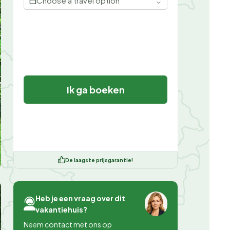
Choose a travel option
Ik ga boeken
De laagste prijsgarantie!
Heb je een vraag over dit
vakantiehuis?
Neem contact met ons op